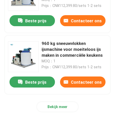
Prijs：CN¥112,399.80/sets 1-2 sets
Het Blokmachine van het zout Waterijs
Beste prijs
Contacteer ons
De directe Koelmachine van het Ijsblok
960 kg sneeuwvlokken
De zoetwatermachine van het vlokijs
ijsmachine voor moeiteloos ijs
maken in commerciële keukens
MOQ：1
Zeewater schilferijsmachine
Prijs：CN¥112,399.80/sets 1-2 sets
de commerciële machine van het kubusijs
Beste prijs
Contacteer ons
Plaat-ijsmachine
Bekijk meer
Snelvriezer