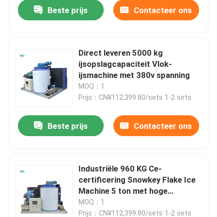
Beste prijs
Contacteer ons
Direct leveren 5000 kg
ijsopslagcapaciteit Vlok-
ijsmachine met 380v spanning
MOQ：1
Prijs：CN¥112,399.80/sets 1-2 sets
Beste prijs
Contacteer ons
Huis
Industriële 960 KG Ce-
certificering Snowkey Flake Ice
Producten
Machine 5 ton met hoge
duurzaamheid
MOQ：1
VR-show
Prijs：CN¥112,399.80/sets 1-2 sets