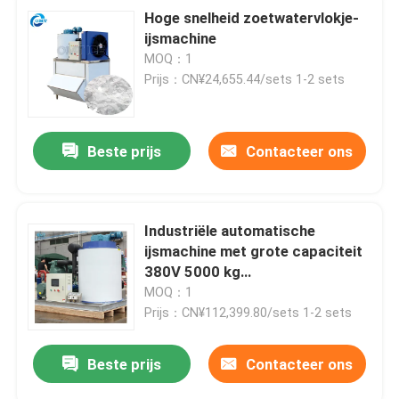
Hoge snelheid zoetwatervlokje-
ijsmachine
MOQ：1
Prijs：CN¥24,655.44/sets 1-2 sets
Beste prijs
Contacteer ons
Industriële automatische
ijsmachine met grote capaciteit
380V 5000 kg
IJsspeelcapaciteit 1 tot 30 ton
MOQ：1
per dag
Prijs：CN¥112,399.80/sets 1-2 sets
Beste prijs
Contacteer ons