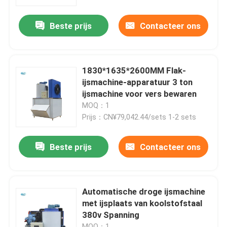
Beste prijs
Contacteer ons
Over ons
Fabriekstocht
1830*1635*2600MM Flak-
ijsmachine-apparatuur 3 ton
Kwaliteitscontrole
ijsmachine voor vers bewaren
MOQ：1
Prijs：CN¥79,042.44/sets 1-2 sets
Neem contact met ons op
Beste prijs
Contacteer ons
Vraag een offerte
Buismachine
Automatische droge ijsmachine
met ijsplaats van koolstofstaal
380v Spanning
grote kubus-ijsmachine
MOQ：1