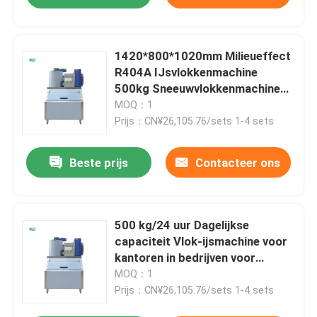
1420*800*1020mm Milieueffect
R404A IJsvlokkenmachine
500kg Sneeuwvlokkenmachine
Direct
MOQ：1
Prijs：CN¥26,105.76/sets 1-4 sets
Beste prijs
Contacteer ons
500 kg/24 uur Dagelijkse
capaciteit Vlok-ijsmachine voor
kantoren in bedrijven voor
voedingsmiddelen en dranken
MOQ：1
Prijs：CN¥26,105.76/sets 1-4 sets