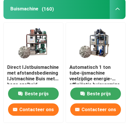
Buismachine
(160)
Direct IJstbuismachine
Automatisch 1 ton
met afstandsbediening
tube-ijsmachine
IJstmachine Buis met
veelzijdige energie-
hoge snelheid
efficiëntie buisvormige
ijsmachine
Beste prijs
Beste prijs
Contacteer ons
Contacteer ons