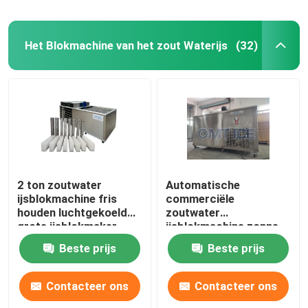
Het Blokmachine van het zout Waterijs
(32)
2 ton zoutwater
Automatische
ijsblokmachine fris
commerciële
houden luchtgekoeld
zoutwater
grote ijsblokmaker
ijsblokmachine zonne-
energie ijsblokmachine
Beste prijs
Beste prijs
Contacteer ons
Contacteer ons