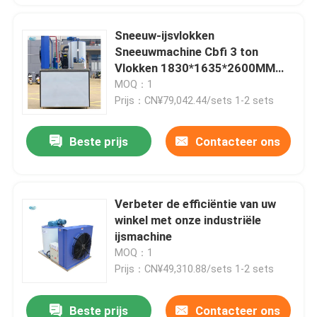
Sneeuw-ijsvlokken
Sneeuwmachine Cbfi 3 ton
Vlokken 1830*1635*2600MM
10,84kw IJsmachine
MOQ：1
Prijs：CN¥79,042.44/sets 1-2 sets
Beste prijs
Contacteer ons
Verbeter de efficiëntie van uw
winkel met onze industriële
ijsmachine
MOQ：1
Prijs：CN¥49,310.88/sets 1-2 sets
Beste prijs
Contacteer ons