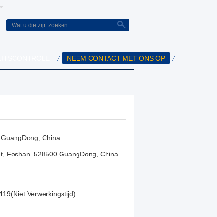
EITSCONTROLE
NEEM CONTACT MET ONS OP
0 GuangDong, China
reet, Foshan, 528500 GuangDong, China
9(Niet Verwerkingstijd)