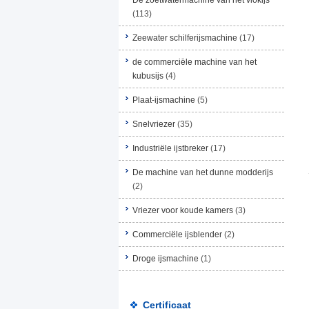
De zoetwatermachine van het vlokijs
(113)
Zeewater schilferijsmachine
(17)
de commerciële machine van het
kubusijs
(4)
Plaat-ijsmachine
(5)
Snelvriezer
(35)
Industriële ijstbreker
(17)
De machine van het dunne modderijs
(2)
Vriezer voor koude kamers
(3)
Commerciële ijsblender
(2)
Droge ijsmachine
(1)
Certificaat