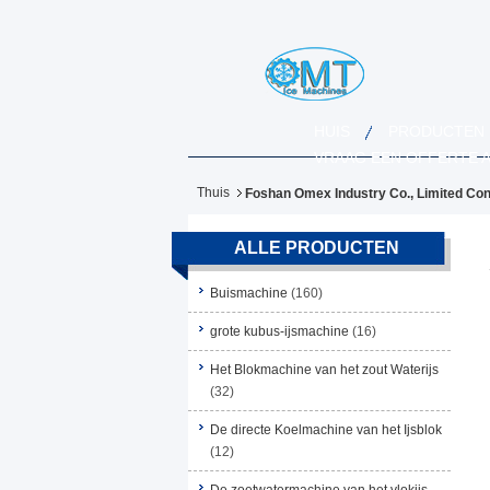
HUIS
PRODUCTEN
VRAAG EEN OFFERTE 
Thuis
Foshan Omex Industry Co., Limited Con
ALLE PRODUCTEN
Buismachine
(160)
grote kubus-ijsmachine
(16)
Het Blokmachine van het zout Waterijs
(32)
De directe Koelmachine van het Ijsblok
(12)