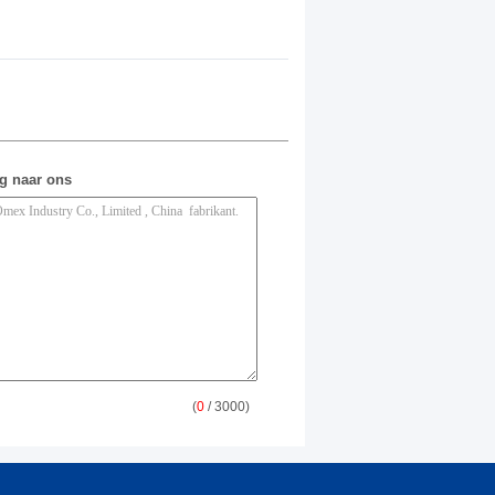
ag naar ons
(
0
/ 3000)