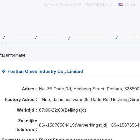
Sales & Support:
86--15876564419
Dutch
VR-SHOW
OVER ONS
FABRIEKSTOCHT
KWALIT
AAN
tactinformatie
Foshan Omex Industry Co., Limited
Adres :
No. 35 Dade Rd, Hecheng Street, Foshan, 52850
Factory Adres :
- Nee, dat is niet waar.35, Dade Rd, Hecheng St
Werktijd :
07:00-22:00(Beijing tijd)
Zakelijke
86--15876564419(Verwerkingstijd) 86--1587656441
telefoon :