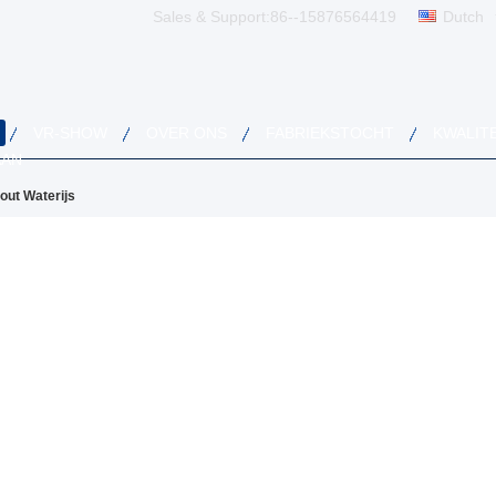
Sales & Support:
86--15876564419
Dutch
VR-SHOW
OVER ONS
FABRIEKSTOCHT
KWALIT
AAN
out Waterijs