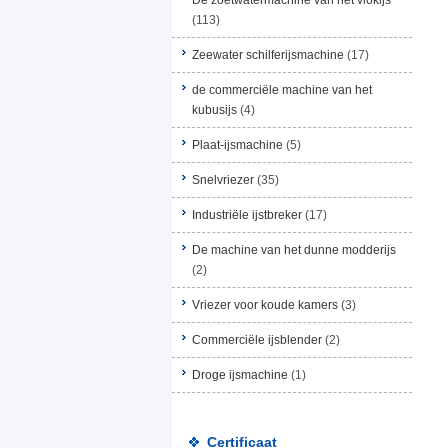
De zoetwatermachine van het vlokijs
(113)
Zeewater schilferijsmachine
(17)
de commerciële machine van het
kubusijs
(4)
Plaat-ijsmachine
(5)
Snelvriezer
(35)
Industriële ijstbreker
(17)
De machine van het dunne modderijs
(2)
Vriezer voor koude kamers
(3)
Commerciële ijsblender
(2)
Droge ijsmachine
(1)
Certificaat