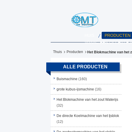
HUIS
PRODUCTEN
VRAAG EEN OFFERTE 
Thuis
Producten
Het Blokmachine van het z
ALLE PRODUCTEN
Buismachine
(160)
grote kubus-ijsmachine
(16)
Het Blokmachine van het zout Waterijs
(32)
De directe Koelmachine van het Ijsblok
(12)