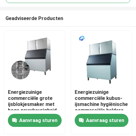
Geadviseerde Producten
Energiezuinige
Energiezuinige
Huis
commerciële grote
commerciële kubus-
ijsblokjesmaker met
ijsmachine hygiënische
hoge nauwkeurigheid
commerciële heldere
Producten
automatisch
ijsmaker
Aanvraag sturen
Aanvraag sturen
VR-show