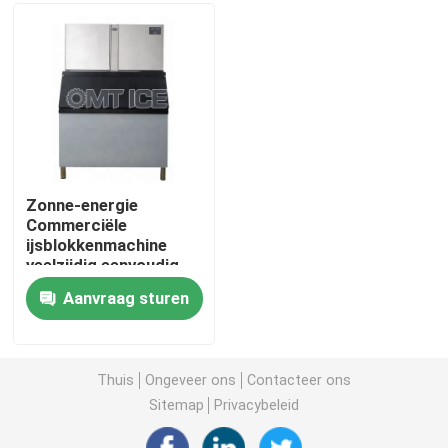
Over ons
Fabriekstocht
Kwaliteitscontrole
Zonne-energie
Commerciële
ijsblokkenmachine
Neem contact met ons op
veelzijdig eenvoudig
onderhoud compact
Aanvraag sturen
Vraag een offerte
Buismachine
Thuis
Ongeveer ons
Contacteer ons
Sitemap
Privacybeleid
grote kubus-ijsmachine