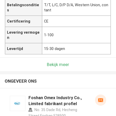
Betalingsconditie
T/T, L/C, D/P D/A, Western Union, con
s
tant
Certificering
CE
Levering vermoge
1-100
n
Levertijd
15-30 dagen
Bekijk meer
ONGEVEER ONS
Foshan Omex Industry Co.,
Limited fabrikant profiel
No. 35 Dade Rd, Hecheng
Street,Foshan,528500