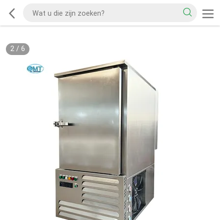
2
/
6