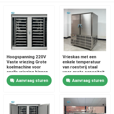
Hoogspanning 220V
Vrieskas met een
Vaste vriezing Grote
enkele temperatuur
koelmachine voor
van roestvrij staal
snelle vriezing binnen
voor grote capaciteit,
2 deuren koelkast
bevroren voor
Huis
Aanvraag sturen
Aanvraag sturen
commerciële
noodbevriezing
Gewicht 490 kg
Producten
VR-show