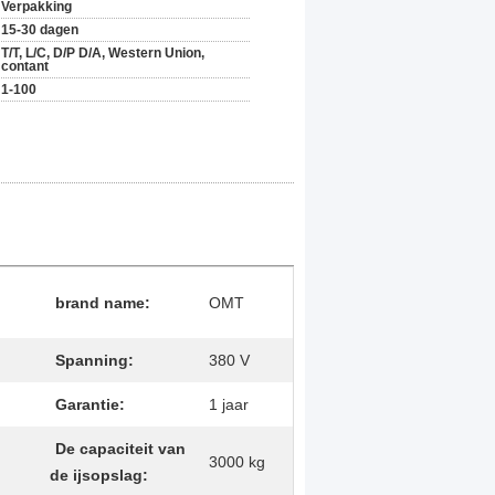
Verpakking
15-30 dagen
T/T, L/C, D/P D/A, Western Union,
contant
1-100
brand name:
OMT
Spanning:
380 V
Garantie:
1 jaar
De capaciteit van
3000 kg
de ijsopslag: