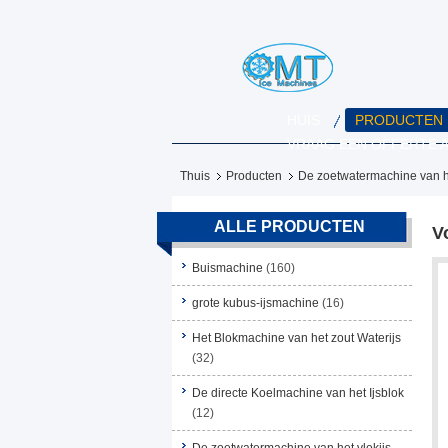
HUIS
PRODUCTEN
VRAAG EEN OFFERTE 
Thuis
Producten
De zoetwatermachine van he
ALLE PRODUCTEN
V
Buismachine
(160)
grote kubus-ijsmachine
(16)
Het Blokmachine van het zout Waterijs
(32)
De directe Koelmachine van het Ijsblok
(12)