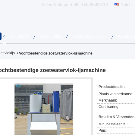
Sales & Support:
86--15876564419
Dutch
VR-SHOW
OVER ONS
FABRIEKSTOCHT
KWALIT
AAN
t vlokijs
Vochtbestendige zoetwatervlok-ijsmachine
ochtbestendige zoetwatervlok-ijsmachine
Productdetails:
Plaats van herkomst:
Merknaam:
Certificering:
Betalen & Verzende
Min. bestelaantal:
Prijs: