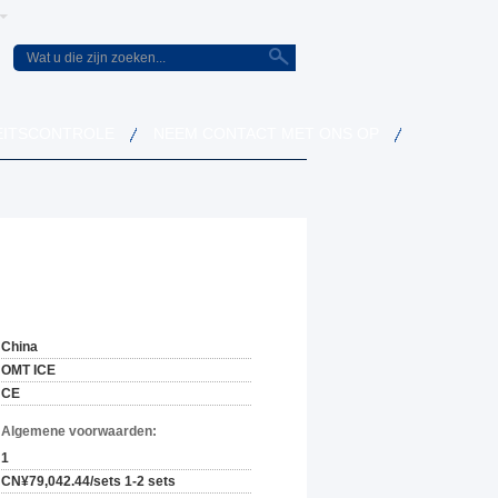
EITSCONTROLE
NEEM CONTACT MET ONS OP
China
OMT ICE
CE
n Algemene voorwaarden:
1
CN¥79,042.44/sets 1-2 sets