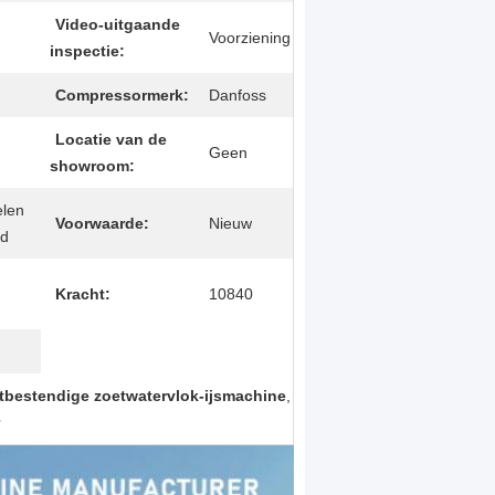
Video-uitgaande
Voorziening
inspectie:
Compressormerk:
Danfoss
Locatie van de
Geen
showroom:
elen
Voorwaarde:
Nieuw
 d
Kracht:
10840
tbestendige zoetwatervlok-ijsmachine
,