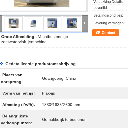
Verpakking Details:
Levertijd:
Betalingscondities:
Levering vermogen:
Contact
Grote Afbeelding :
Vochtbestendige
zoetwatervlok-ijsmachine
Gedetailleerde productomschrijving
Plaats van
Guangdong, China
oorsprong:
Vorm van het ijs:
Flak-ijs
Afmeting (l*w*h):
1830*1635*2600 mm
Belangrijkste
Gemakkelijk te bedienen
verkooppunten: