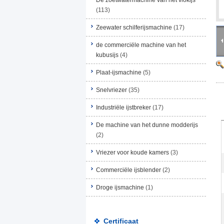
De zoetwatermachine van het vlokijs
(113)
Zeewater schilferijsmachine
(17)
de commerciële machine van het
kubusijs
(4)
Plaat-ijsmachine
(5)
Snelvriezer
(35)
Industriële ijstbreker
(17)
De machine van het dunne modderijs
(2)
Vriezer voor koude kamers
(3)
Commerciële ijsblender
(2)
Droge ijsmachine
(1)
Certificaat