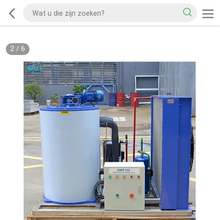
2
/
6