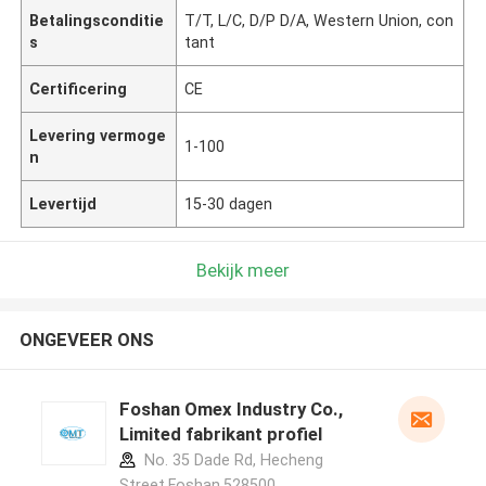
Betalingsconditie
T/T, L/C, D/P D/A, Western Union, con
s
tant
Certificering
CE
Levering vermoge
1-100
n
Levertijd
15-30 dagen
Bekijk meer
ONGEVEER ONS
Foshan Omex Industry Co.,
Limited fabrikant profiel
No. 35 Dade Rd, Hecheng
Street,Foshan,528500