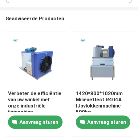
Geadviseerde Producten
Verbeter de efficiëntie
1420*800*1020mm
Huis
van uw winkel met
Milieueffect R404A
onze industriële
IJsvlokkenmachine
ijsmachine
500kg
Producten
Sneeuwvlokkenmachine
Aanvraag sturen
Aanvraag sturen
Direct
VR-show