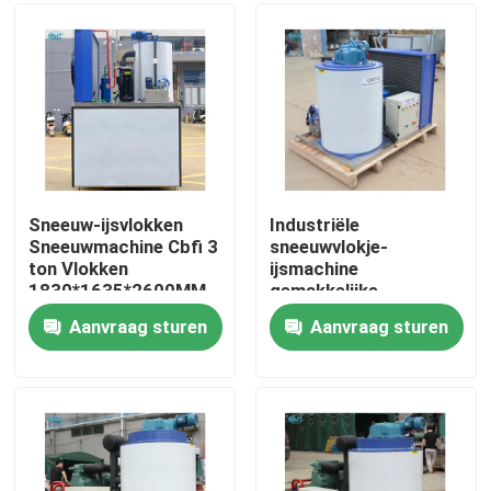
Over ons
Fabriekstocht
Kwaliteitscontrole
Sneeuw-ijsvlokken
Industriële
Sneeuwmachine Cbfi 3
sneeuwvlokje-
ton Vlokken
ijsmachine
Neem contact met ons op
1830*1635*2600MM
gemakkelijke
10,84kw IJsmachine
besturing 2 ton vlokje-
Aanvraag sturen
Aanvraag sturen
ijsmachine hoge
Vraag een offerte
snelheid
Buismachine
grote kubus-ijsmachine