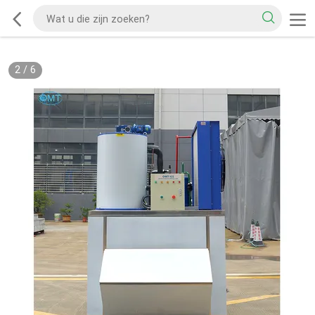
2
/
6