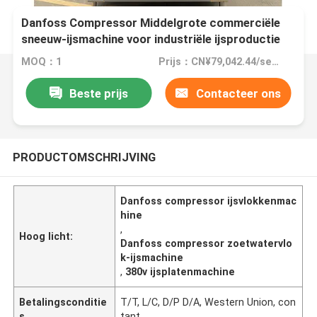
Danfoss Compressor Middelgrote commerciële
sneeuw-ijsmachine voor industriële ijsproductie
MOQ：1
Prijs：CN¥79,042.44/sets 1-2 sets
Beste prijs
Contacteer ons
PRODUCTOMSCHRIJVING
Danfoss compressor ijsvlokkenmac
hine
,
Hoog licht:
Danfoss compressor zoetwatervlo
k-ijsmachine
,
380v ijsplatenmachine
Betalingsconditie
T/T, L/C, D/P D/A, Western Union, con
s
tant