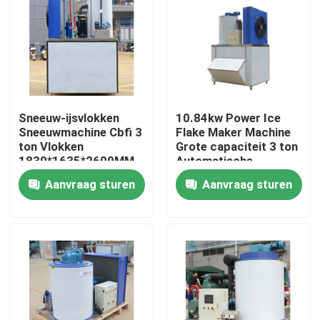
Over ons
Fabriekstocht
Sneeuw-ijsvlokken
10.84kw Power Ice
Kwaliteitscontrole
Sneeuwmachine Cbfi 3
Flake Maker Machine
ton Vlokken
Grote capaciteit 3 ton
1830*1635*2600MM
Automatische
10,84kw IJsmachine
besturing
Neem contact met ons op
Aanvraag sturen
Aanvraag sturen
Vraag een offerte
Buismachine
grote kubus-ijsmachine