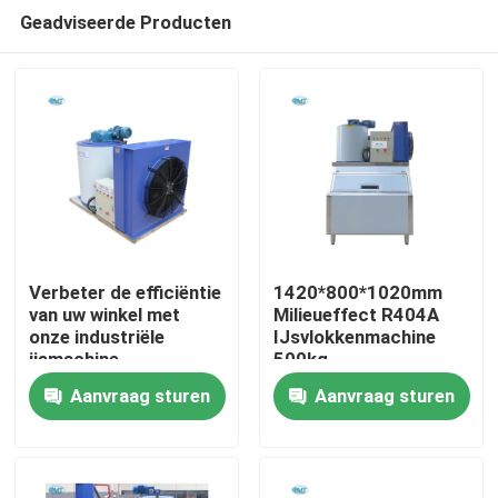
Geadviseerde Producten
Verbeter de efficiëntie
1420*800*1020mm
van uw winkel met
Milieueffect R404A
onze industriële
IJsvlokkenmachine
Huis
ijsmachine
500kg
Sneeuwvlokkenmachine
Aanvraag sturen
Aanvraag sturen
Direct
Producten
VR-show