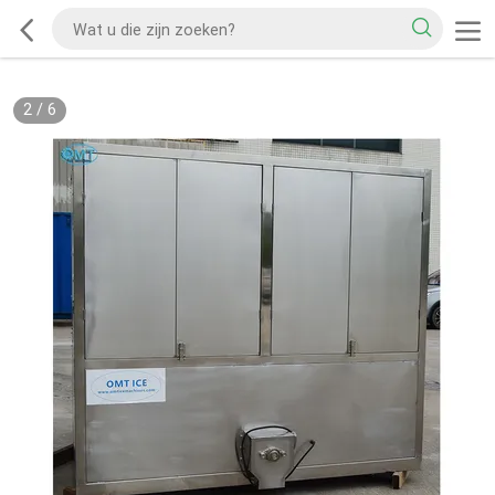
2
/
6