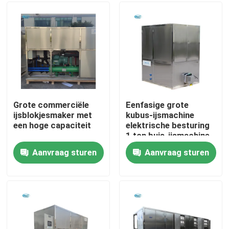
Over ons
Fabriekstocht
Kwaliteitscontrole
Grote commerciële
Eenfasige grote
ijsblokjesmaker met
kubus-ijsmachine
een hoge capaciteit
elektrische besturing
Neem contact met ons op
1 ton buis-ijsmachine
Aanvraag sturen
Aanvraag sturen
Vraag een offerte
Buismachine
grote kubus-ijsmachine