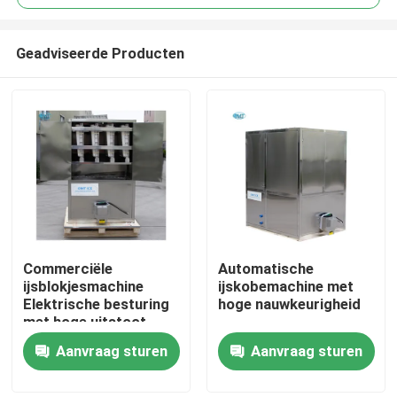
Geadviseerde Producten
Commerciële
Automatische
Huis
ijsblokjesmachine
ijskobemachine met
Elektrische besturing
hoge nauwkeurigheid
met hoge uitstoot
Producten
Aanvraag sturen
Aanvraag sturen
VR-show