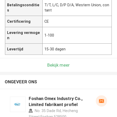
Betalingsconditie
T/T, L/C, D/P D/A, Western Union, con
s
tant
Certificering
CE
Levering vermoge
1-100
n
Levertijd
15-30 dagen
Bekijk meer
ONGEVEER ONS
Foshan Omex Industry Co.,
Limited fabrikant profiel
No. 35 Dade Rd, Hecheng
Street,Foshan,528500