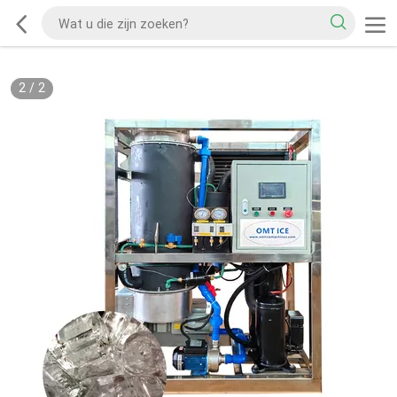
2
/
2