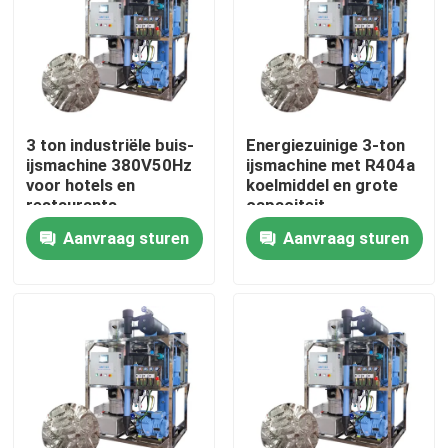
Over ons
Fabriekstocht
3 ton industriële buis-
Energiezuinige 3-ton
ijsmachine 380V50Hz
ijsmachine met R404a
Kwaliteitscontrole
voor hotels en
koelmiddel en grote
restaurants
capaciteit
Aanvraag sturen
Aanvraag sturen
Neem contact met ons op
Vraag een offerte
Buismachine
grote kubus-ijsmachine