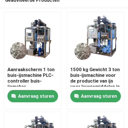
Aanraakscherm 1 ton
1500 kg Gewicht 3 ton
buis-ijsmachine PLC-
buis-ijsmachine voor
controller buis-
de productie van ijs
ijsmaker
voor levensmiddelen in
Huis
geautomatiseerd
de verkoop en
Aanvraag sturen
Aanvraag sturen
prestaties
Producten
VR-show