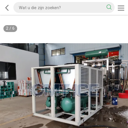
2
/
6