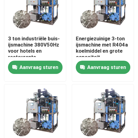
Over ons
Fabriekstocht
3 ton industriële buis-
Energiezuinige 3-ton
ijsmachine 380V50Hz
ijsmachine met R404a
voor hotels en
koelmiddel en grote
Kwaliteitscontrole
restaurants
capaciteit
Aanvraag sturen
Aanvraag sturen
Neem contact met ons op
Vraag een offerte
Buismachine
grote kubus-ijsmachine