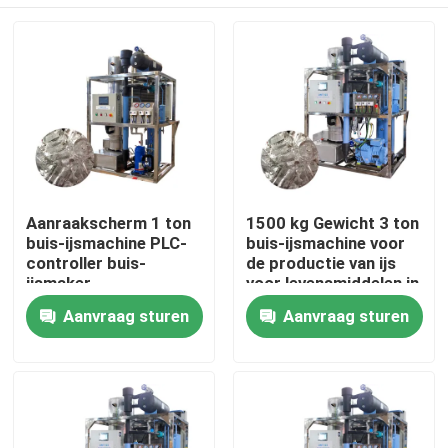
Aanraakscherm 1 ton
1500 kg Gewicht 3 ton
buis-ijsmachine PLC-
buis-ijsmachine voor
controller buis-
de productie van ijs
ijsmaker
voor levensmiddelen in
geautomatiseerd
de verkoop en
Huis
Aanvraag sturen
Aanvraag sturen
prestaties
Producten
VR-show