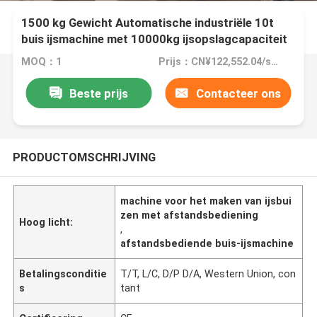
1500 kg Gewicht Automatische industriële 10t
buis ijsmachine met 10000kg ijsopslagcapaciteit
en luchtgekoeld
MOQ：1
Prijs：CN¥122,552.04/sets 1-2 sets
Beste prijs
Contacteer ons
PRODUCTOMSCHRIJVING
machine voor het maken van ijsbui
zen met afstandsbediening
Hoog licht:
,
afstandsbediende buis-ijsmachine
Betalingsconditie
T/T, L/C, D/P D/A, Western Union, con
s
tant