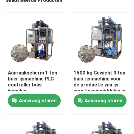
Aanraakscherm 1 ton
1500 kg Gewicht 3 ton
buis-ijsmachine PLC-
buis-ijsmachine voor
controller buis-
de productie van ijs
ijsmaker
voor levensmiddelen in
Huis
geautomatiseerd
de verkoop en
Aanvraag sturen
Aanvraag sturen
prestaties
Producten
VR-show