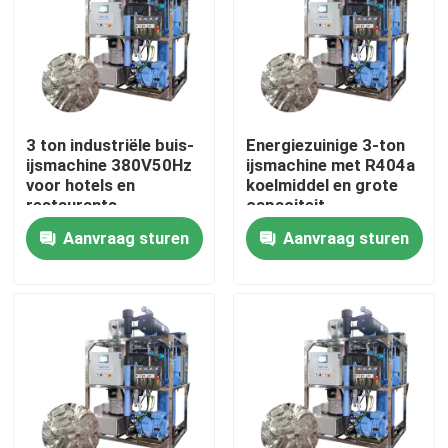
Over ons
Fabriekstocht
3 ton industriële buis-
Energiezuinige 3-ton
ijsmachine 380V50Hz
ijsmachine met R404a
Kwaliteitscontrole
voor hotels en
koelmiddel en grote
restaurants
capaciteit
Aanvraag sturen
Aanvraag sturen
Neem contact met ons op
Vraag een offerte
Buismachine
grote kubus-ijsmachine