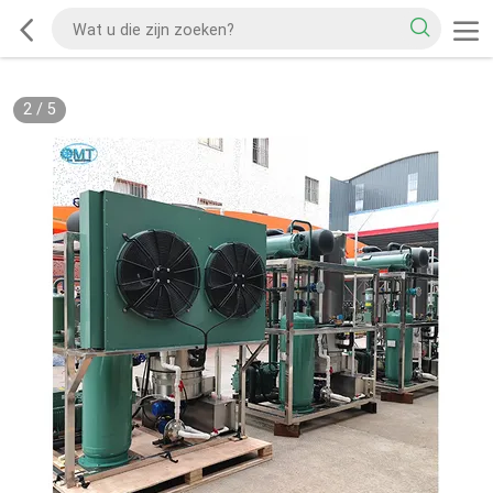
2
/
5