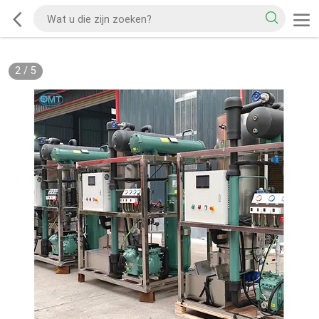
2
/
5