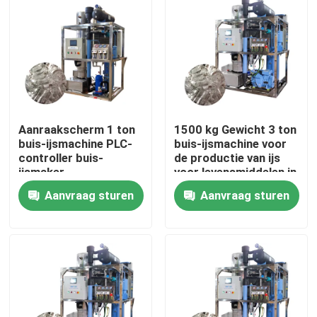
Aanraakscherm 1 ton
1500 kg Gewicht 3 ton
buis-ijsmachine PLC-
buis-ijsmachine voor
controller buis-
de productie van ijs
ijsmaker
voor levensmiddelen in
geautomatiseerd
de verkoop en
Aanvraag sturen
Aanvraag sturen
prestaties
Huis
Producten
VR-show