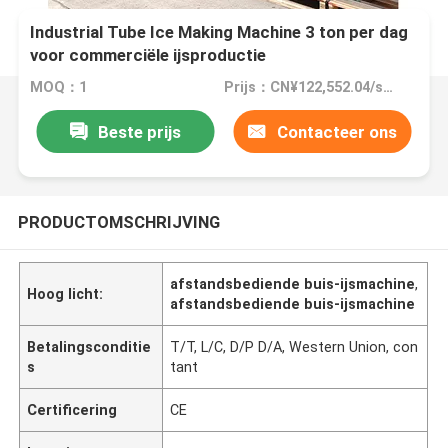
Industrial Tube Ice Making Machine 3 ton per dag
voor commerciële ijsproductie
MOQ：1
Prijs：CN¥122,552.04/sets 1-2 sets
Beste prijs
Contacteer ons
PRODUCTOMSCHRIJVING
afstandsbediende buis-ijsmachine
,
Hoog licht:
afstandsbediende buis-ijsmachine
Betalingsconditie
T/T, L/C, D/P D/A, Western Union, con
s
tant
Certificering
CE