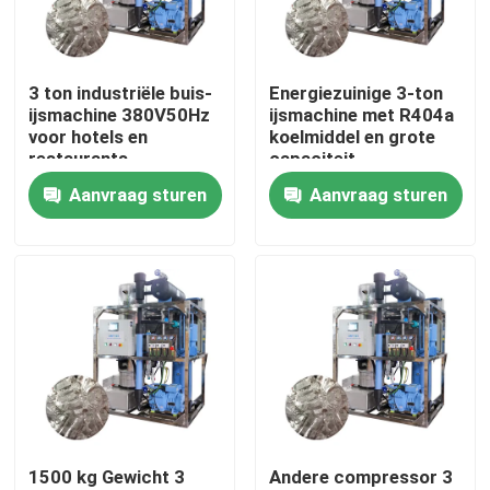
Over ons
3 ton industriële buis-
Energiezuinige 3-ton
ijsmachine 380V50Hz
ijsmachine met R404a
Fabriekstocht
voor hotels en
koelmiddel en grote
restaurants
capaciteit
Aanvraag sturen
Aanvraag sturen
Kwaliteitscontrole
Neem contact met ons op
Vraag een offerte
Buismachine
1500 kg Gewicht 3
Andere compressor 3
grote kubus-ijsmachine