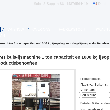
Sales & Support:
86--15876564419
Dutch
VR-SHOW
OVER ONS
FABRIEKSTOCHT
KWALIT
AAN
smachine 1 ton capaciteit en 1000 kg ijsopslag voor dagelijkse productiebehoe
MT buis-ijsmachine 1 ton capaciteit en 1000 kg ijsop
roductiebehoeften
Productdetails:
Plaats van herkomst:
Merknaam:
Certificering:
Betalen & Verzende
Min. bestelaantal: