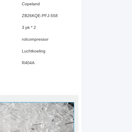
Copeland
ZB26KQE-PFJ-558
3 pk * 2
rolcompressor
Luchtkoeling
R404A