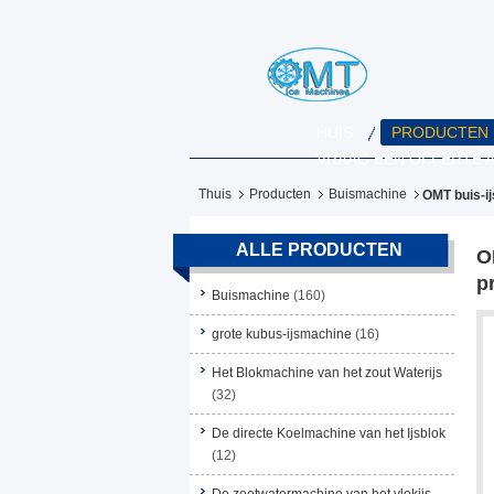
HUIS
PRODUCTEN
VRAAG EEN OFFERTE 
Thuis
Producten
Buismachine
OMT buis-ij
ALLE PRODUCTEN
O
p
Buismachine
(160)
grote kubus-ijsmachine
(16)
Het Blokmachine van het zout Waterijs
(32)
De directe Koelmachine van het Ijsblok
(12)