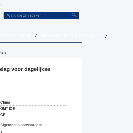
EITSCONTROLE
NEEM CONTACT MET ONS OP
ften
slag voor dagelijkse
China
OMT ICE
CE
n Algemene voorwaarden:
1