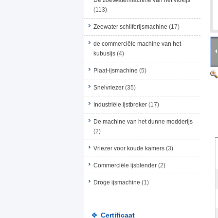
De zoetwatermachine van het vlokijs
(113)
Zeewater schilferijsmachine
(17)
de commerciële machine van het
kubusijs
(4)
Plaat-ijsmachine
(5)
Snelvriezer
(35)
Industriële ijstbreker
(17)
De machine van het dunne modderijs
(2)
Vriezer voor koude kamers
(3)
Commerciële ijsblender
(2)
Droge ijsmachine
(1)
Certificaat