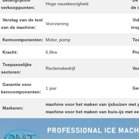
Belangrijkste
De 
Hoge nauwkeurigheid
verkooppunten:
de 
Verslag van de test
Vi
Voorziening
van de machine:
ins
Kerncomponenten:
Motor, pomp
To
Kracht:
6,8kw
Pr
Toepasselijke
Reclamebedrijf
Vo
sectoren:
Garantie voor
1 jaar
Ge
kerncomponenten:
machine voor het maken van ijsbuizen met p
Markeren:
machine voor het maken van buis-ijs met ee