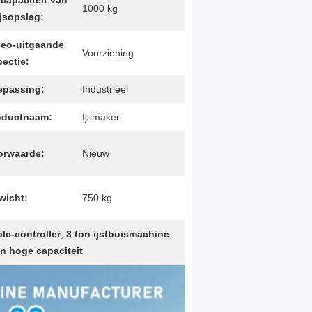
capaciteit van
1000 kg
ijsopslag:
deo-uitgaande
Voorziening
pectie:
epassing:
Industrieel
oductnaam:
Ijsmaker
orwaarde:
Nieuw
wicht:
750 kg
lc-controller
,
3 ton ijstbuismachine
,
n hoge capaciteit