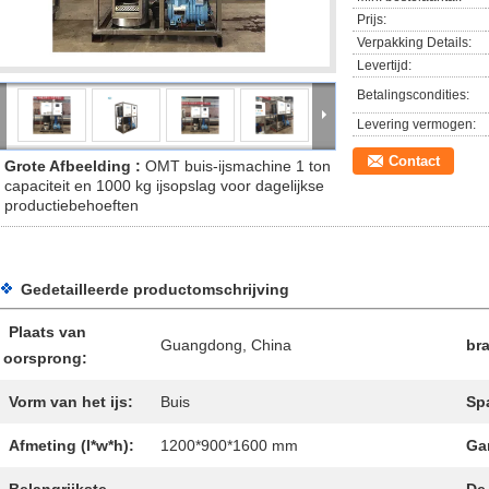
Prijs:
Verpakking Details:
Levertijd:
Betalingscondities:
Levering vermogen:
Contact
Grote Afbeelding :
OMT buis-ijsmachine 1 ton
capaciteit en 1000 kg ijsopslag voor dagelijkse
productiebehoeften
Gedetailleerde productomschrijving
Plaats van
Guangdong, China
br
oorsprong:
Vorm van het ijs:
Buis
Sp
Afmeting (l*w*h):
1200*900*1600 mm
Gar