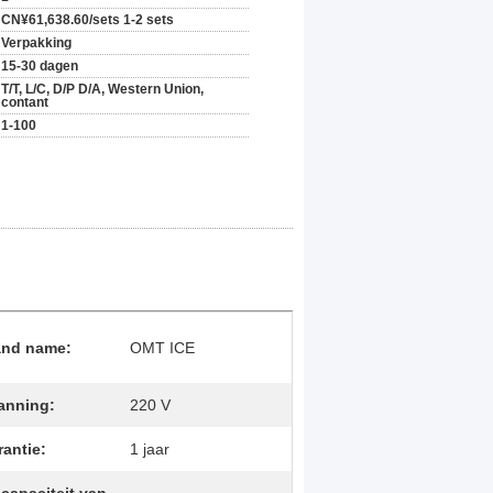
CN¥61,638.60/sets 1-2 sets
Verpakking
15-30 dagen
T/T, L/C, D/P D/A, Western Union,
contant
1-100
and name:
OMT ICE
anning:
220 V
antie:
1 jaar