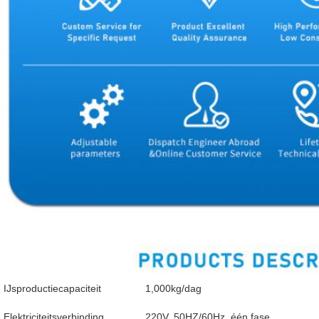
IJsproductiecapaciteit
1,000kg/dag
Elektriciteitsverbinding
220V, 50HZ/60Hz, één fase