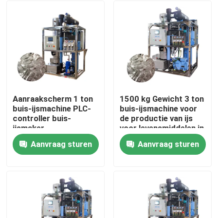
Aanraakscherm 1 ton
1500 kg Gewicht 3 ton
buis-ijsmachine PLC-
buis-ijsmachine voor
controller buis-
de productie van ijs
ijsmaker
voor levensmiddelen in
geautomatiseerd
de verkoop en
Aanvraag sturen
Aanvraag sturen
prestaties
Huis
Producten
VR-show