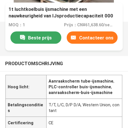
1t luchtkoelbuis ijsmachine met een
nauwkeurigheid van IJsproductiecapaciteit 000
kg/dag bij laagste
MOQ：1
Prijs：CN¥61,638.60/sets 1-2 sets
Beste prijs
Contacteer ons
PRODUCTOMSCHRIJVING
Aanraakscherm tube-ijsmachine
,
Hoog licht:
PLC-controller buis-ijsmachine
,
aanraakscherm-buis-ijsmachine
Betalingsconditie
T/T, L/C, D/P D/A, Western Union, con
s
tant
Certificering
CE