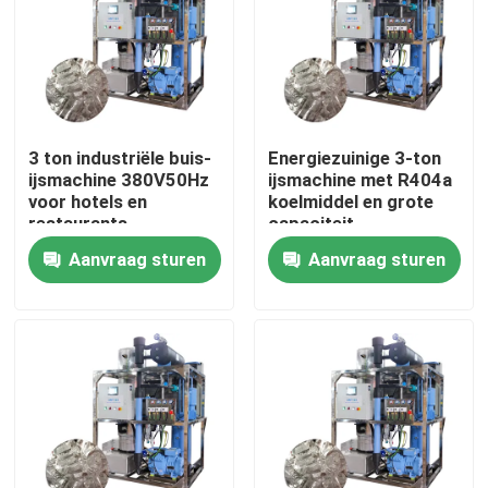
Over ons
Fabriekstocht
3 ton industriële buis-
Energiezuinige 3-ton
ijsmachine 380V50Hz
ijsmachine met R404a
Kwaliteitscontrole
voor hotels en
koelmiddel en grote
restaurants
capaciteit
Aanvraag sturen
Aanvraag sturen
Neem contact met ons op
Vraag een offerte
Buismachine
grote kubus-ijsmachine