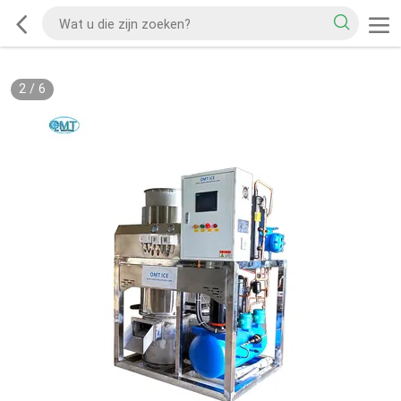
2
/
6