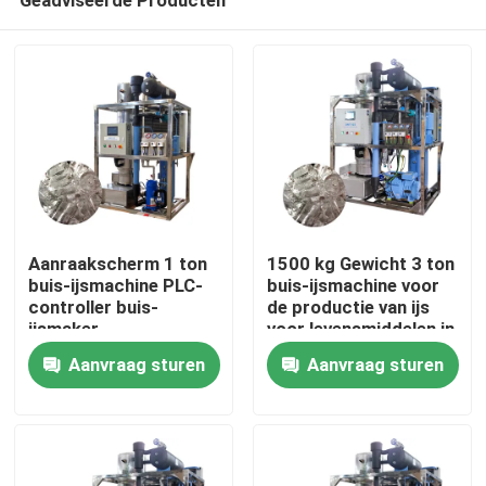
Aanraakscherm 1 ton
1500 kg Gewicht 3 ton
buis-ijsmachine PLC-
buis-ijsmachine voor
controller buis-
de productie van ijs
ijsmaker
voor levensmiddelen in
Huis
geautomatiseerd
de verkoop en
Aanvraag sturen
Aanvraag sturen
prestaties
Producten
VR-show