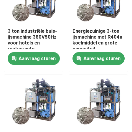
Over ons
3 ton industriële buis-
Energiezuinige 3-ton
Fabriekstocht
ijsmachine 380V50Hz
ijsmachine met R404a
voor hotels en
koelmiddel en grote
restaurants
capaciteit
Kwaliteitscontrole
Aanvraag sturen
Aanvraag sturen
Neem contact met ons op
Vraag een offerte
Buismachine
grote kubus-ijsmachine