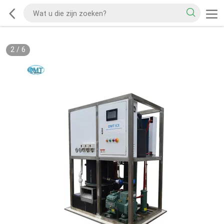
2
/
6