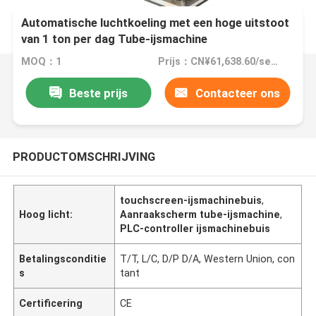
Automatische luchtkoeling met een hoge uitstoot
van 1 ton per dag Tube-ijsmachine
MOQ：1
Prijs：CN¥61,638.60/sets 1-2 sets
Beste prijs
Contacteer ons
PRODUCTOMSCHRIJVING
touchscreen-ijsmachinebuis
,
Hoog licht:
Aanraakscherm tube-ijsmachine
,
PLC-controller ijsmachinebuis
Betalingsconditie
T/T, L/C, D/P D/A, Western Union, con
s
tant
Certificering
CE