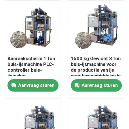
Aanraakscherm 1 ton
1500 kg Gewicht 3 ton
buis-ijsmachine PLC-
buis-ijsmachine voor
controller buis-
de productie van ijs
ijsmaker
voor levensmiddelen in
geautomatiseerd
de verkoop en
Aanvraag sturen
Aanvraag sturen
prestaties
Huis
Producten
VR-show