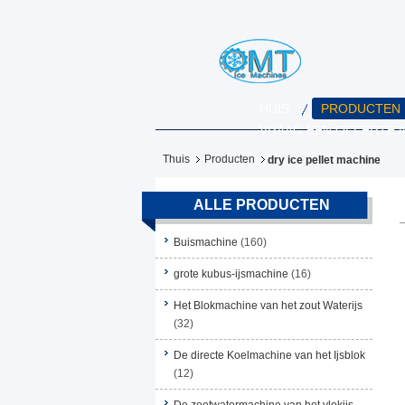
HUIS
PRODUCTEN
VRAAG EEN OFFERTE 
Thuis
Producten
dry ice pellet machine
ALLE PRODUCTEN
Buismachine
(160)
grote kubus-ijsmachine
(16)
Het Blokmachine van het zout Waterijs
(32)
De directe Koelmachine van het Ijsblok
(12)