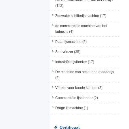
De zoetwatermachine van het vlokijs
(113)
Zeewater schilferijsmachine
(17)
de commerciële machine van het
kubusijs
(4)
Plaat-ijsmachine
(5)
Snelvriezer
(35)
Industriële ijstbreker
(17)
De machine van het dunne modderijs
(2)
Vriezer voor koude kamers
(3)
Commerciële ijsblender
(2)
Droge ijsmachine
(1)
Certificaat