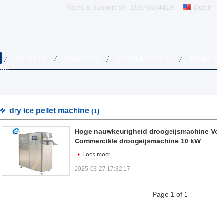
Sales & Support:
86--15876564419
Dutch
VR-SHOW
OVER ONS
FABRIEKSTOCHT
KWALIT
AAN
dry ice pellet machine
(1)
Hoge nauwkeurigheid droogeijsmachine V
Commerciële droogeijsmachine 10 kW
Lees meer
2025-03-27 17:32:17
Page 1 of 1